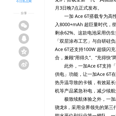
今日热点网
月3日晚7点正式发布。
分享
一加 Ace 6T搭载专为高
入8000+mAh 超巨量时
剩余62%。这款电池采用仿
「双层涂布工艺」与自研硅负
Ace 6T还支持100W 超级
合，兼顾“用得久”、“充得快
此外，一加Ace 6T
供电」功能，让一加Ace 6
热升温导致的卡顿，有效延长
机等产品紧急补电，减少续航
极致续航体验之外，一加A
骁龙8，采用业界领先的第三代
能水
平位列行业第一梯队。一加