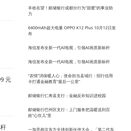
丰收在望！邮储银行成都分行为“甜蜜”的事业助
力
6400mAh超大电量 OPPO K12 Plus 10月12日发
布
海信发布全新一代AI电视，引领AI画质新标杆
海信发布全新一代AI电视，引领AI画质新标杆
“农情”消保暖人心，使命担当县域行：招行信用
9 元
卡打通金融教育“最后一公里”
邮储银行仁寿县支行：金融反诈知识进校园
邮储银行巴州区支行：上门服务把温暖送到百
姓“心坎儿”里
标杆
一加亮相京东方全球创新伙伴大会，「第二代东