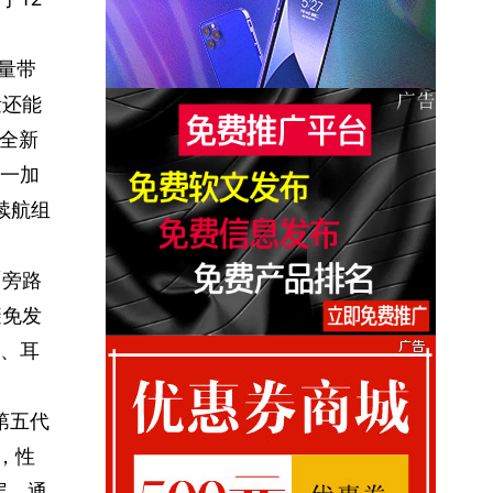
量带
量还能
全新
一加
的续航组
「旁路
避免发
、耳
第五代
，
性
层，通