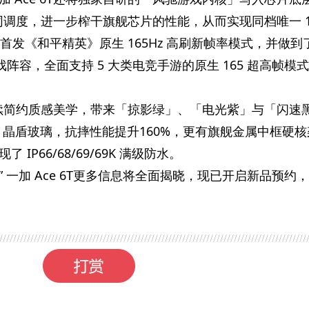
的协同调度，进一步榨干旗舰芯片的
性能，从而实现同档唯一 1
还首发《和
平精英》原生 165Hz 高刷新帧率模式，并做到
阵容，全面支持 5 大类电竞手游的原生 165 超高帧模
T延续简约质感美学，带来「掠影绿」、「电光紫」与「闪速
O 晶盾玻璃，抗摔
性能提升160%，更有旗舰金属中框硬核
P66/68/69/69K 满级防水。
 一加 Ace 6T更多信息将全面揭晓，现已开启新品预约