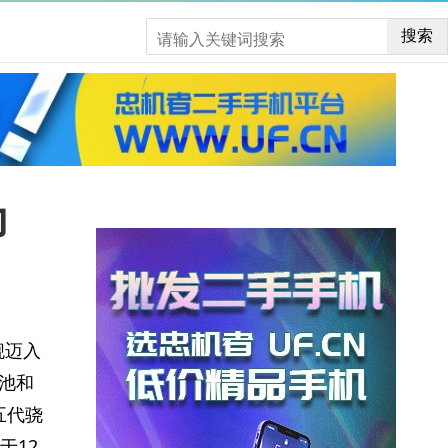
搜索
力
舰迈入
电池和
五代骁
于12