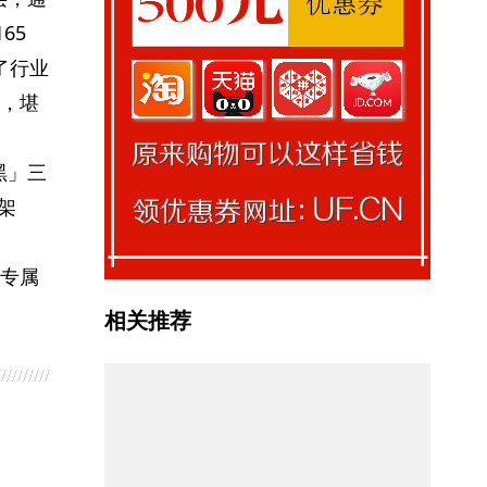
65
了行业
式，堪
黑」三
架
，专属
相关推荐