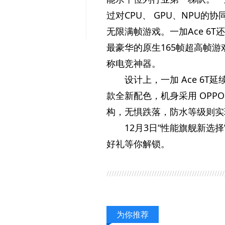
过对CPU、 GPU、NPU
无限满帧游戏。一加Ace 6T
最豪华的原生165帧超高帧游戏
称电竞神器。
设计上，一加 Ace 6
款全新配色，机身采用 OPP
构，无惧跌落，防水等级则实现了 I
12月3日“
性能旗舰新选择”
好礼等你解锁。
为你推荐