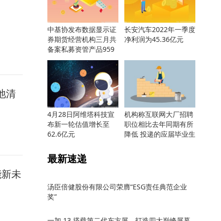
中基协发布数据显示证
长安汽车2022年一季度
券期货经营机构三月共
净利润为45.36亿元
备案私募资管产品959
只
泳池清
4月28日阿维塔科技宣
机构称互联网大厂招聘
布新一轮估值增长至
职位相比去年同期有所
62.6亿元
降低 投递的应届毕业生
却更多
最新速递
能新未
汤臣倍健股份有限公司荣膺“ESG责任典范企业
奖”
一加 13 搭载第二代东方屏，打造四大巅峰屏幕