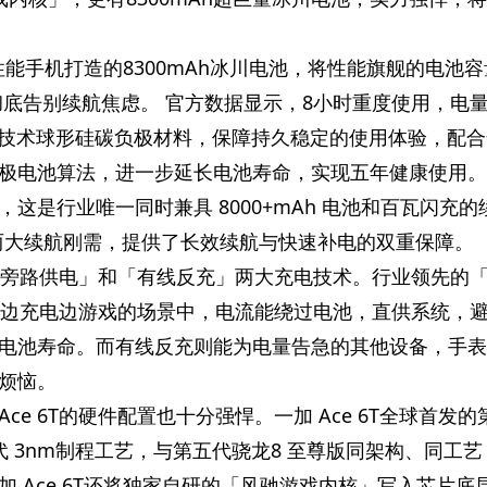
性能手机打造的8300mAh冰川电池，将
性能旗舰的电池容
代，彻底告别续航焦虑。 官方数据显示，8小时重度使用，电
生技术球形硅碳负极材料，保障持久稳定的使用体验，配合
极电池算法，进一步延长电池寿命，实现五年健康使用。
闪充，这是行业唯一同时兼具 8000+mAh 电池和百瓦闪充
”两大续航刚需，提供了长效续航与快速补电的双重保障。
支持「旁路供电」和「有线反充」两大充电技术。行业领先的
T在边充电边游戏的场景中，电流能绕过电池，直供系统，
电池寿命。而有线反充则能为电量告急的其他设备，手表
烦恼。
ce 6T的硬件配置也十分强悍。一加 Ace 6T全球首发的
 3nm制程工艺，与第五代骁龙8 至尊版同架构、同工艺
 Ace 6T还将独家自研的「风驰游戏内核」写入芯片底