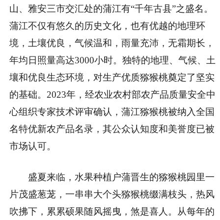
山、雅安三市交汇处的蒲江有“千年古县”之盛名。
蒲江不仅有悠久的历史文化，也有优越的地理环
境，土壤优良，气候温和，雨量充沛，无霜期长，
年均日照量高达3000小时。独特的地理、气候、土
壤和优良生态环境，对生产优质猕猴桃奠定了坚实
的基础。2023年，经农业农村部农产品质量安全中
心组织专家技术评审确认，蒲江猕猴桃被纳入全国
名特优新农产品名录，其公众认知度和美誉度已被
市场认可。
盛夏来临，水果种植户蒲晋生的猕猴桃园里一
片茂盛葱茏，一串串大个头猕猴桃缀满枝头，热风
吹拂下，累累硕果随风摇曳，煞是喜人。从每年的