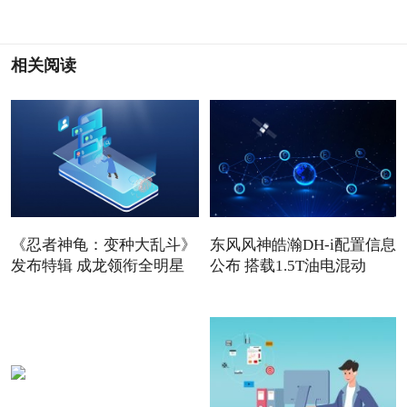
相关阅读
《忍者神龟：变种大乱斗》
东风风神皓瀚DH-i配置信息
发布特辑 成龙领衔全明星
公布 搭载1.5T油电混动