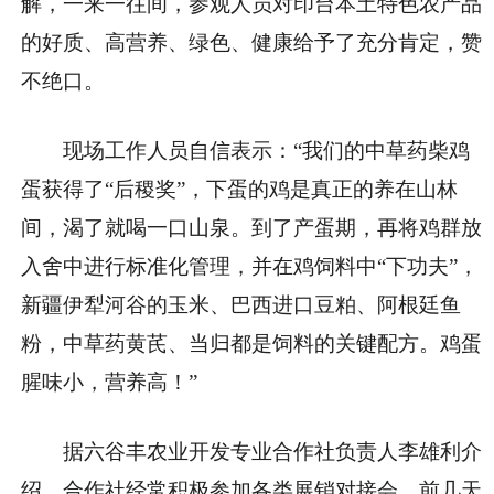
解，一来一往间，参观人员对印台本土特色农产品
的
好质、高营养、绿色、健康
给予了充分肯定，赞
不绝口。
现场工作人员自信表示：“我们的中草药柴鸡
蛋获得了
“后稷奖”
，下蛋的鸡是真正的
养在山林
间
，渴了就喝一口山泉。到了产蛋期，再将鸡群放
入舍中进行标准化管理，并在鸡饲料中“下功夫”，
新疆伊犁河谷的玉米、巴西进口豆粕、阿根廷鱼
粉，中草药黄芪、当归
都是饲料的关键配方。鸡蛋
腥味小，营养高！”
据
六谷丰农业开发专业合作社负责人李雄利
介
绍，合作社经常积极参加各类展销对接会，前几天