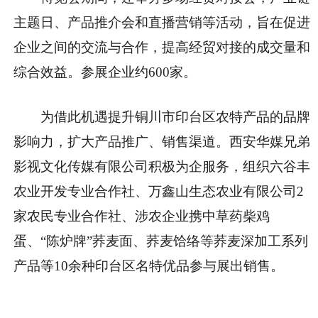
主题日、产品推介会和直播营销
等活动，旨在促进
企业之间的交流与合作，提高经贸对接的成交量和
综合效益。参展企业约
600
家。
为借此机遇提升
铜川市印台区
农特产品的品牌
影响力，扩大产品推广、销售渠道。
西安华媒兄弟
影视文化传媒有限公司
积极为企服务，组织
六谷丰
农业开发专业合作社
、
万鑫山生态农业有限公司
2
家农民专业合作社、涉农企业携
中草药柴鸡
蛋、“陈炉牌”荞麦面、荞麦饸络等荞麦深加工系列
产品
等
10
余种印台区
名特优品
参与展出销售。