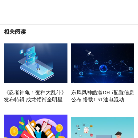
相关阅读
《忍者神龟：变种大乱斗》
东风风神皓瀚DH-i配置信息
发布特辑 成龙领衔全明星
公布 搭载1.5T油电混动