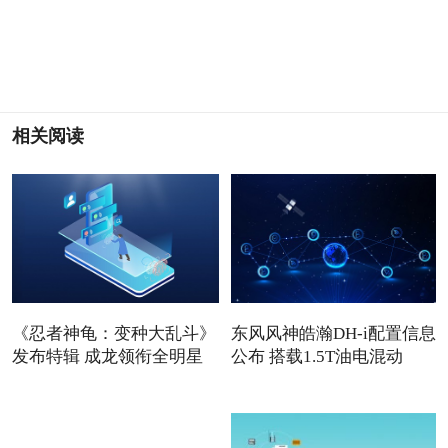
相关阅读
《忍者神龟：变种大乱斗》
东风风神皓瀚DH-i配置信息
发布特辑 成龙领衔全明星
公布 搭载1.5T油电混动