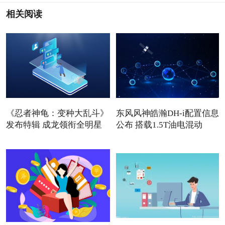
相关阅读
《忍者神龟：变种大乱斗》
东风风神皓瀚DH-i配置信息
发布特辑 成龙领衔全明星
公布 搭载1.5T油电混动