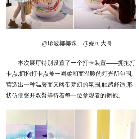
@珍波椰椰珠 @妮可大哥
本次展厅特别设置了一个打卡装置——拥抱打
卡点,拥抱打卡点被一圈柔和而温暖的灯光所包围,
营造出一种温馨而又略带梦幻的氛围,触感舒适,形
状仿佛张开双臂等待着每一位参观者的拥抱。