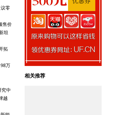
建议零
。
，预售价
全新坦
续开拓
98万
相关推荐
研究中
牌越
能新能