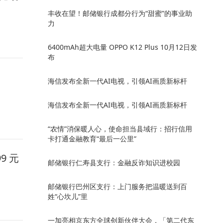
丰收在望！邮储银行成都分行为“甜蜜”的事业助
力
6400mAh超大电量 OPPO K12 Plus 10月12日发
布
海信发布全新一代AI电视，引领AI画质新标杆
海信发布全新一代AI电视，引领AI画质新标杆
“农情”消保暖人心，使命担当县域行：招行信用
卡打通金融教育“最后一公里”
9 元
邮储银行仁寿县支行：金融反诈知识进校园
邮储银行巴州区支行：上门服务把温暖送到百
姓“心坎儿”里
一加亮相京东方全球创新伙伴大会，「第二代东