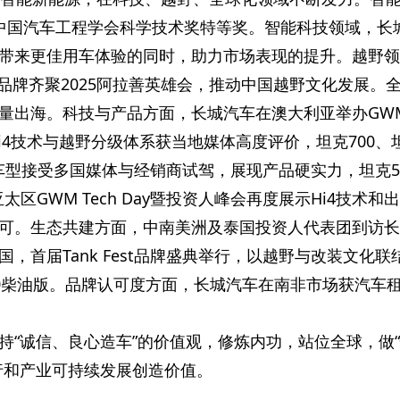
中国汽车工程学会科学技术奖特等奖。智能科技领域，长
带来更佳用车体验的同时，助力市场表现的提升。越野领
品牌齐聚2025阿拉善英雄会，推动
中国越野文化发展。
量出海。科技与产品方面，长城汽车在澳大利亚举办GW
，Hi4技术与越野分级体系获当地媒体高度评价，坦克700、
V等车型接受多国媒体与经销商试驾，展现产品硬实力，坦克5
区GWM Tech Day暨
投资人峰会再度展示Hi4技术和
可。生态共建方面，中南美洲及泰国
投资人代表团到访长
，首届Tank Fest品牌盛典举行，以越野与改装文化联
300柴油版。品牌认可度方面，长城汽车在南非市场获汽车
持“诚信、良心造车”的价值观，修炼内功，站位全球，做
行和产业可持续发展创造价值。