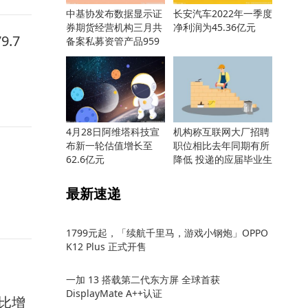
中基协发布数据显示证
长安汽车2022年一季度
券期货经营机构三月共
净利润为45.36亿元
.7
备案私募资管产品959
只
4月28日阿维塔科技宣
机构称互联网大厂招聘
布新一轮估值增长至
职位相比去年同期有所
62.6亿元
降低 投递的应届毕业生
却更多
最新速递
1799元起，「续航千里马，游戏小钢炮」OPPO
K12 Plus 正式开售
一加 13 搭载第二代东方屏 全球首获
DisplayMate A++认证
同比增