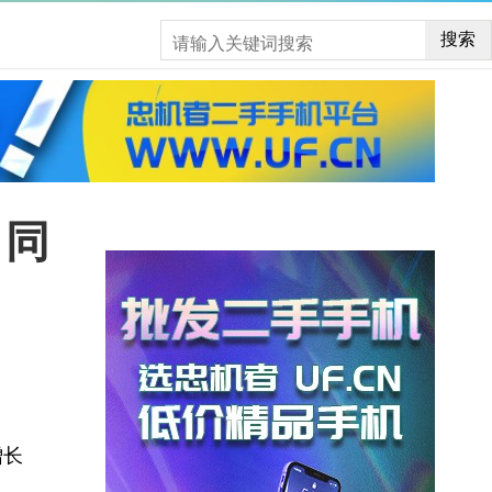
搜索
 同
；
增长