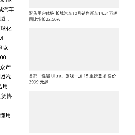
城汽车
​聚焦用户体验 长城汽车10月销售新车14.31万辆
域，
同比增长22.50%
全球化
M
坦克
00
出众产
城汽
首部「性能 Ultra」旗舰一加 15 重磅登场 售价
3999 元起
结用
租赁
协
“懂用