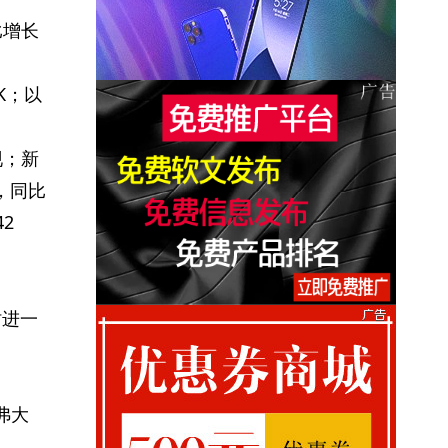
比增长
HK；以
现；新
辆，同比
42
时进一
弗大