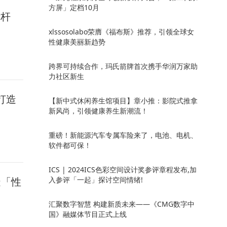
方屏」定档10月
标杆
xlssosolabo荣膺《福布斯》推荐，引领全球女
性健康美丽新趋势
跨界可持续合作，玛氏箭牌首次携手华润万家助
力社区新生
打造
【新中式休闲养生馆项目】章小推：影院式推拿
新风尚，引领健康养生新潮流！
重磅！新能源汽车专属车险来了，电池、电机、
软件都可保！
ICS | 2024ICS色彩空间设计奖参评章程发布,加
造「性
入参评「一起」探讨空间情绪!
汇聚数字智慧 构建新质未来——《CMG数字中
国》融媒体节目正式上线