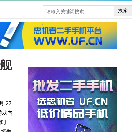
搜索
双舰
月 27
游戏内
新时
档领先