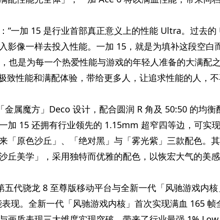
：“一加 15 是行业首部真正意义上的
性能 Ultra。过去的 U
入影像一样去投入
性能。一加 15，就是为填补这段空白
ce，也是为每一个热爱
性能与游戏的年轻人准备的大满配
把极致
性能和满配体验，带给更多人，让追求
性能的人，不
金属魔方」Deco 设计，配合圆润 R 角及 50:50 的均
 15 还拥有行业领先的 1.15mm 超窄四等边，可实现
 带来「原色沙丘」、「绝对黑」与「雾光紫」三款配色。
沙丘美学」，采用独特而优雅的配色，以恢宏大气的美感
第五代骁龙 8 至尊版移动
平
台与全新一代「风驰游戏内核
能表现。全新一代「风驰游戏内核」首次实现满血 165 帧
画质表现三大维度实现突破，带来了行业最强 1% Low