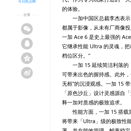
今日热点网
的体验。
分享
一加
中国区
总裁李杰表示
都属于影像，从未有厂商像投
一加 Ace 6 是
史上最强的 A
它继承
性能 Ultra 的灵魂，
档位区分。”
一加 15 延续简洁利落的「
可带来出色的握持感。此外，一加
无框”的沉浸观感。一加 15
「原色沙丘」设计灵感源自「
释一加对质感的极致追求。
性能方面，一加 15 搭载
将带来「Ultra」级的极致
性
署，并在能效管理、帧率稳定与