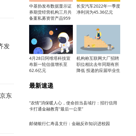
中基协发布数据显示证
长安汽车2022年一季度
券期货经营机构三月共
净利润为45.36亿元
备案私募资管产品959
只
舰齐发
4月28日阿维塔科技宣
机构称互联网大厂招聘
布新一轮估值增长至
职位相比去年同期有所
62.6亿元
降低 投递的应届毕业生
却更多
最新速递
手京东
“农情”消保暖人心，使命担当县域行：招行信用
卡打通金融教育“最后一公里”
邮储银行仁寿县支行：金融反诈知识进校园