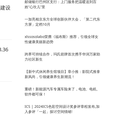
邮储银行巴州区支行：上门服务把温暖送到百
系建设
姓“心坎儿”里
一加亮相京东方全球创新伙伴大会，「第二代东
方屏」定档10月
xlssosolabo荣膺《福布斯》推荐，引领全球女
性健康美丽新趋势
36
跨界可持续合作，玛氏箭牌首次携手华润万家助
力社区新生
【新中式休闲养生馆项目】章小推：影院式推拿
新风尚，引领健康养生新潮流！
重磅！新能源汽车专属车险来了，电池、电机、
软件都可保！
ICS | 2024ICS色彩空间设计奖参评章程发布,加
入参评「一起」探讨空间情绪!