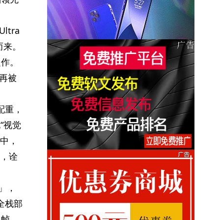
ltra
而来。
之作。
再被
衡配重，
“视觉
其中，
，诠
」，
全栈部
 帧，