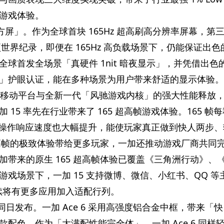
游戏体验。
东方屏」。作为全球首块 165Hz 超高刷高分辨率屏幕，第
 项世界纪录，即便在 165Hz 高负载场景下，仍能保证出色
球首发全场景「真硬件 1nit 暗夜显示」，并凭借出色
」护眼认证，能在多种场景为用户带来舒适的显示体验。
版移动
平
台与全新一代「风驰游戏内核」的强大
性能释放
15 率先在行业带来了 165 超高帧游戏体验。165 帧
画面，操作响应速度也大幅提升，能使
玩家真正做到快人两步、
超高帧的极致体验带给更多
玩家，一加还推动游戏厂商共同
带来的原生 165 超高帧体验已覆盖《三角洲行动》、
戏场景下，一加 15 支持
微博、
微信、小红书、QQ 等
，后续将有更多应用加入适配行列。
15 同日发布。一加 Ace 6 采用高强度铝合金中框，带来「快
款配色。作为「大满配
性能完全体」，一加 Ace 6 同样