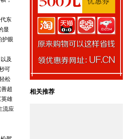
三代东
的显
的护眼
，以及
每秒可
轻松
完善超
相关推荐
《英雄
主流应
轻松驾