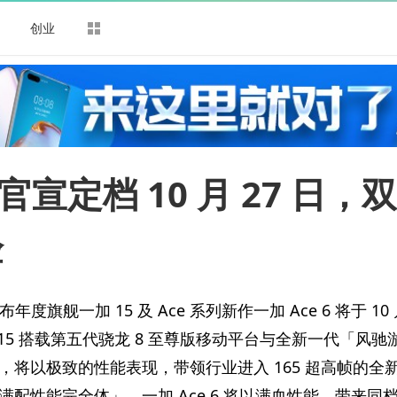
司
创业
6 官宣定档 10 月 27 日，
验
年度旗舰一加 15 及 Ace 系列新作一加 Ace 6 将于 10 
加 15 搭载第五代骁龙 8 至尊版移动
平
台与全新一代「风驰
，将以极致的
性能表现，带领行业进入 165 超高帧的全
满配
性能完全体」，一加 Ace 6 将以满血
性能，带来同