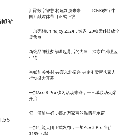
汇聚数字智慧 构建新质未来——《CMG数字中
国》融媒体节目正式上线
高帧游
一加亮相ChinaJoy 2024，独家120帧黑科技成全
场焦点
新锐品牌植梦颜崛起背后的力量：探索广州理蓝
生物
智赋和美乡村 共襄东北振兴 央企消费帮扶聚力
行动盛大开幕
一加Ace 3 Pro 快闪活动来袭，十三城联动火爆
开启
每一滴鲜牛奶，都是万家宝的温情与承诺
56
一加性能天团正式发布，一加Ace 3 Pro 售价
3199 元起