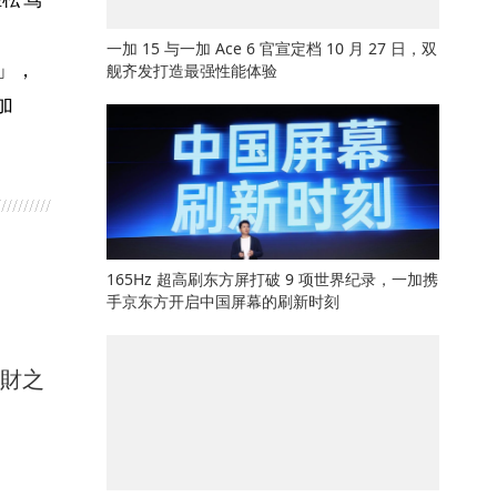
一加 15 与一加 Ace 6 官宣定档 10 月 27 日，双
发」，
舰齐发打造最强性能体验
加
165Hz 超高刷东方屏打破 9 项世界纪录，一加携
手京东方开启中国屏幕的刷新时刻
馭財之